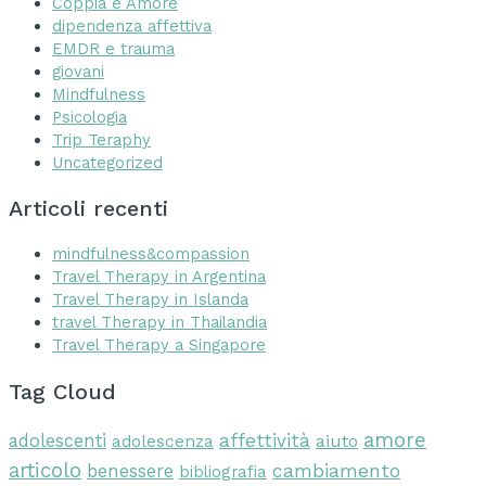
Coppia e Amore
dipendenza affettiva
EMDR e trauma
giovani
Mindfulness
Psicologia
Trip Teraphy
Uncategorized
Articoli recenti
mindfulness&compassion
Travel Therapy in Argentina
Travel Therapy in Islanda
travel Therapy in Thailandia
Travel Therapy a Singapore
Tag Cloud
amore
affettività
adolescenti
aiuto
adolescenza
articolo
cambiamento
benessere
bibliografia