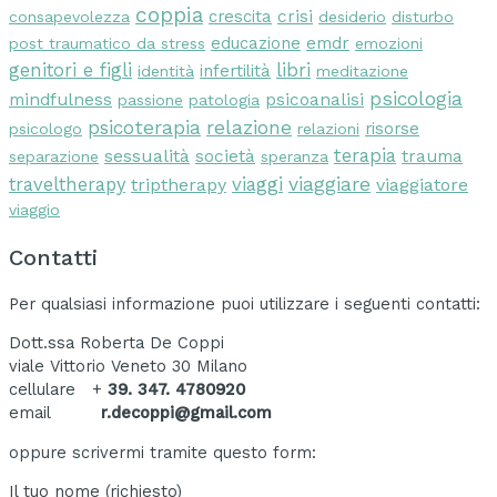
coppia
crescita
crisi
consapevolezza
desiderio
disturbo
educazione
emdr
post traumatico da stress
emozioni
libri
genitori e figli
infertilità
identità
meditazione
psicologia
mindfulness
psicoanalisi
passione
patologia
psicoterapia
relazione
risorse
psicologo
relazioni
terapia
sessualità
società
trauma
separazione
speranza
viaggi
viaggiare
traveltherapy
triptherapy
viaggiatore
viaggio
Contatti
Per qualsiasi informazione puoi utilizzare i seguenti contatti:
Dott.ssa Roberta De Coppi
viale Vittorio Veneto 30 Milano
cellulare +
39. 347. 4780920
email
r.decoppi@gmail.com
oppure scrivermi tramite questo form:
Il tuo nome (richiesto)