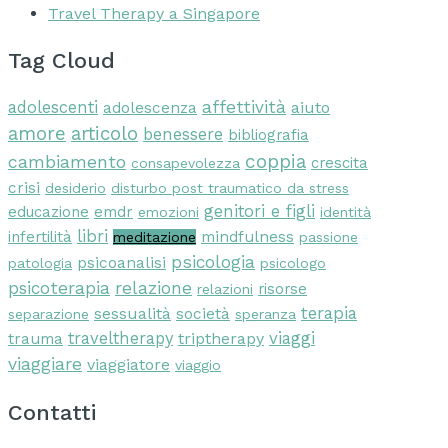
Travel Therapy a Singapore
Tag Cloud
affettività
adolescenti
aiuto
adolescenza
amore
articolo
benessere
bibliografia
coppia
cambiamento
crescita
consapevolezza
crisi
desiderio
disturbo post traumatico da stress
genitori e figli
educazione
emdr
emozioni
identità
libri
infertilità
mindfulness
meditazione
passione
psicologia
psicoanalisi
patologia
psicologo
psicoterapia
relazione
risorse
relazioni
terapia
sessualità
società
separazione
speranza
viaggi
traveltherapy
triptherapy
trauma
viaggiare
viaggiatore
viaggio
Contatti