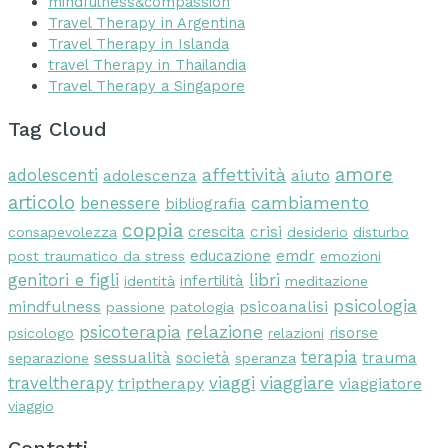
mindfulness&compassion
Travel Therapy in Argentina
Travel Therapy in Islanda
travel Therapy in Thailandia
Travel Therapy a Singapore
Tag Cloud
amore
affettività
adolescenti
aiuto
adolescenza
articolo
cambiamento
benessere
bibliografia
coppia
crescita
crisi
consapevolezza
desiderio
disturbo
educazione
emdr
post traumatico da stress
emozioni
libri
genitori e figli
infertilità
identità
meditazione
psicologia
mindfulness
psicoanalisi
passione
patologia
psicoterapia
relazione
risorse
psicologo
relazioni
terapia
sessualità
società
trauma
separazione
speranza
viaggi
viaggiare
traveltherapy
triptherapy
viaggiatore
viaggio