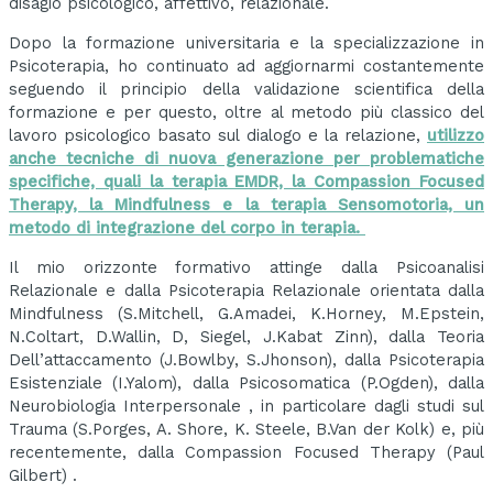
disagio psicologico, affettivo, relazionale.
Dopo la formazione universitaria e la specializzazione in
Psicoterapia, ho continuato ad aggiornarmi costantemente
seguendo il principio della validazione scientifica della
formazione e per questo, oltre al metodo più classico del
lavoro psicologico basato sul dialogo e la relazione,
utilizzo
anche tecniche di nuova generazione per problematiche
specifiche, quali la terapia EMDR, la Compassion Focused
Therapy, la Mindfulness e la terapia Sensomotoria, un
metodo di integrazione del corpo in terapia.
Il mio orizzonte formativo attinge dalla Psicoanalisi
Relazionale e dalla Psicoterapia Relazionale orientata dalla
Mindfulness (S.Mitchell, G.Amadei, K.Horney, M.Epstein,
N.Coltart, D.Wallin, D, Siegel, J.Kabat Zinn), dalla Teoria
Dell’attaccamento (J.Bowlby, S.Jhonson), dalla Psicoterapia
Esistenziale (I.Yalom), dalla Psicosomatica (P.Ogden), dalla
Neurobiologia Interpersonale , in particolare dagli studi sul
Trauma (S.Porges, A. Shore, K. Steele, B.Van der Kolk) e, più
recentemente, dalla Compassion Focused Therapy (Paul
Gilbert) .