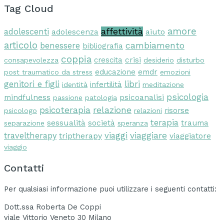
Tag Cloud
amore
affettività
adolescenti
aiuto
adolescenza
articolo
cambiamento
benessere
bibliografia
coppia
crescita
crisi
consapevolezza
desiderio
disturbo
educazione
emdr
post traumatico da stress
emozioni
libri
genitori e figli
infertilità
identità
meditazione
psicologia
mindfulness
psicoanalisi
passione
patologia
psicoterapia
relazione
risorse
psicologo
relazioni
terapia
sessualità
società
trauma
separazione
speranza
viaggi
viaggiare
traveltherapy
triptherapy
viaggiatore
viaggio
Contatti
Per qualsiasi informazione puoi utilizzare i seguenti contatti:
Dott.ssa Roberta De Coppi
viale Vittorio Veneto 30 Milano